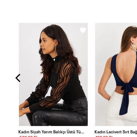
Kadın Ekru Fermuarlı Madonna Yaka Bluz EY2559
Kadın Siyah Yarım Balıkçı Üstü Tül Kaşkorse Bluz Yİ2401