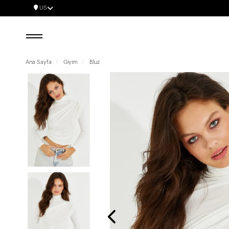
US
Ana Sayfa
Giyim
Bluz