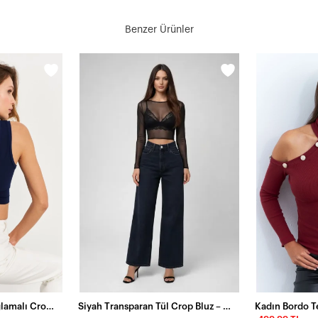
Benzer Ürünler
Kadın Lacivert Sırt Bağlamalı Crop Bluz EY2733
Siyah Transparan Tül Crop Bluz – Şık & Feminen Tasarım