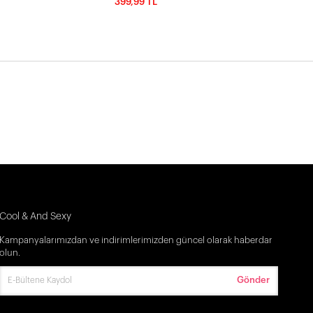
399,99 TL
Cool & And Sexy
Kampanyalarımızdan ve indirimlerimizden güncel olarak haberdar
olun.
Gönder