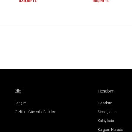
539,99 TL
199,99 TL
Bilgi
Hesabım
İletişim
Hesabım
Gizlilik - Güvenlik Politikası
Siparişlerim
Kolay İade
Kargom Nerede