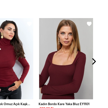
399,9
Kadın Bordo Tek Omuz Açık Kaşkorse Balıkçı Bluz EY2947
Kadın Bordo Kare Yaka Bluz EY1101