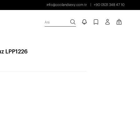
info@coolandsexy.com.tr
+90 0531 348 47 10
Ara
0
uz LPP1226