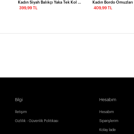
Kadın Siyah Balıkçı Yaka Tek Kol Kaşkorse Bluz EY1118
399,99 TL
409,99 TL
Bilgi
Hesabım
İletişim
Hesabım
Gizlilik - Güvenlik Politikası
Siparişlerim
Kolay İade