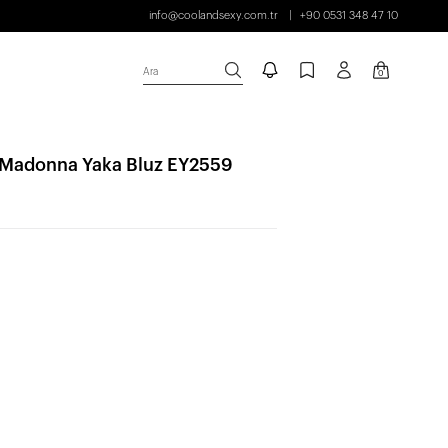
info@coolandsexy.com.tr
+90 0531 348 47 10
Ara
0
 Madonna Yaka Bluz EY2559