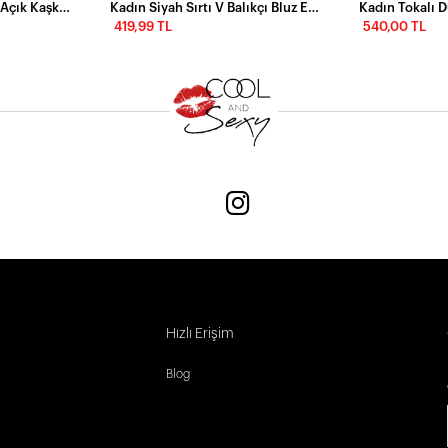
Kadın Bordo Omuzları Açık Kaşkorse Bluz EY2590
Kadın Siyah Sırtı V Balıkçı Bluz EY1106
Kadın Tokalı 
419,99 TL
540,00 TL
Hızlı Erişim
Blog