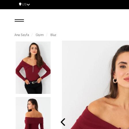
US
Ana Sayfa
Giyim
Bluz