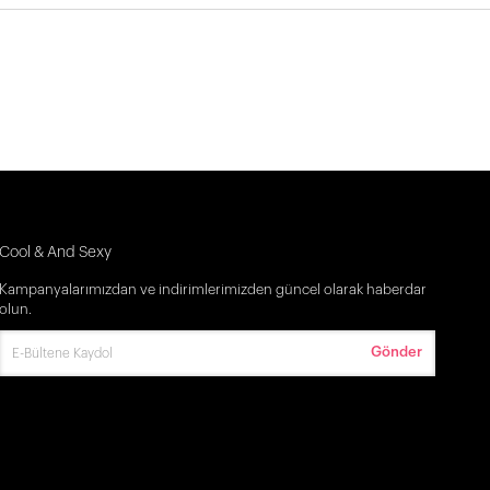
Cool & And Sexy
Kampanyalarımızdan ve indirimlerimizden güncel olarak haberdar
olun.
Gönder