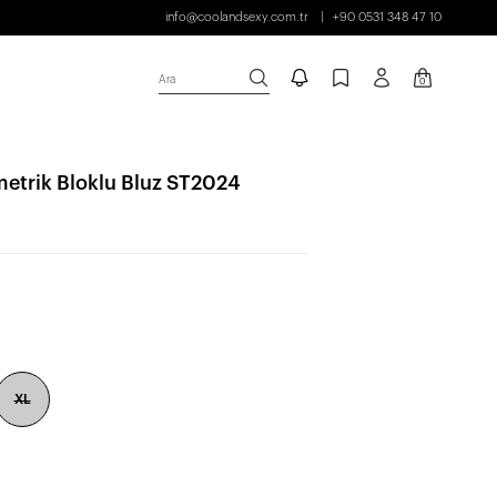
info@coolandsexy.com.tr
+90 0531 348 47 10
Ara
0
metrik Bloklu Bluz ST2024
XL