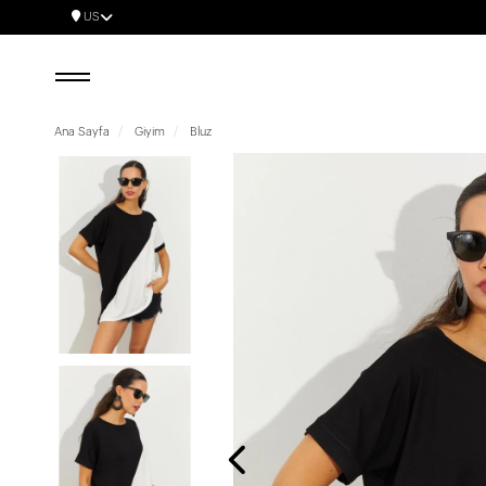
US
Ana Sayfa
Giyim
Bluz