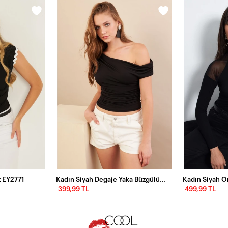
z EY2771
Kadın Siyah Degaje Yaka Büzgülü Bluz FRY2320
399,99 TL
499,99 TL