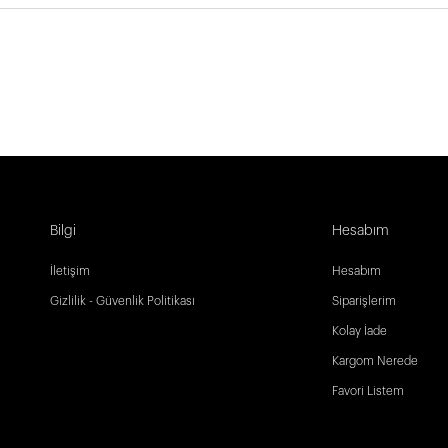
Bilgi
Hesabım
İletişim
Hesabım
Gizlilik - Güvenlik Politikası
Siparişlerim
Kolay İade
Kargom Nerede
Favori Listem