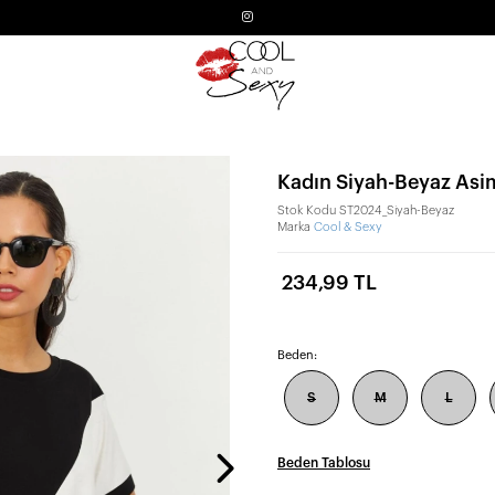
Kadın Siyah-Beyaz Asi
Stok Kodu
ST2024_Siyah-Beyaz
Marka
Cool & Sexy
234,99 TL
Beden:
S
M
L
Beden Tablosu