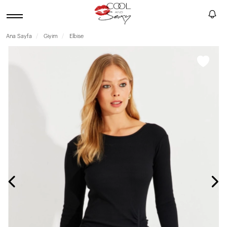
Ana Sayfa
Giyim
Elbise