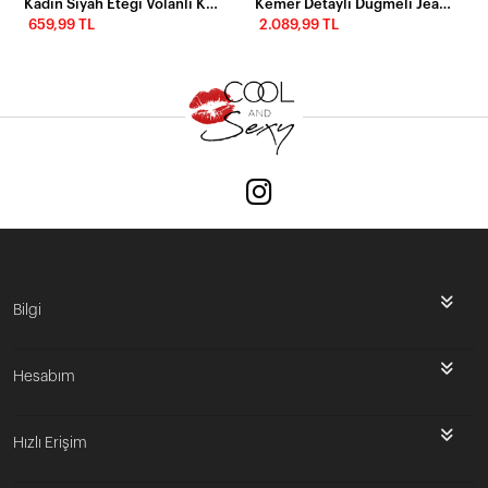
Kadın Siyah Eteği Volanlı Kruvaze Mini Elbise EY2566
Kemer Detaylı Düğmeli Jean Gömlek Elbise
659,99 TL
2.089,99 TL
Bilgi
Hesabım
Hızlı Erişim