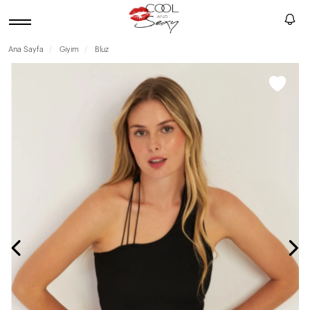
Ana Sayfa
Giyim
Bluz