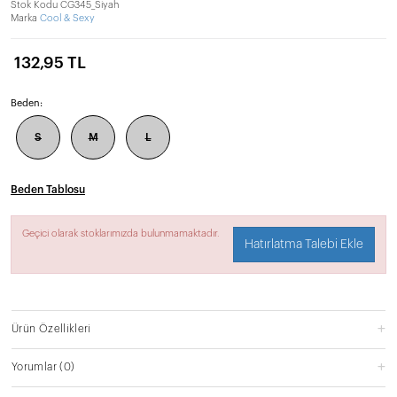
Stok Kodu
CG345_Siyah
Marka
Cool & Sexy
132,95 TL
Beden:
S
M
L
Beden Tablosu
Geçici olarak stoklarımızda bulunmamaktadır.
Hatırlatma Talebi Ekle
Ürün Özellikleri
Yorumlar
(0)