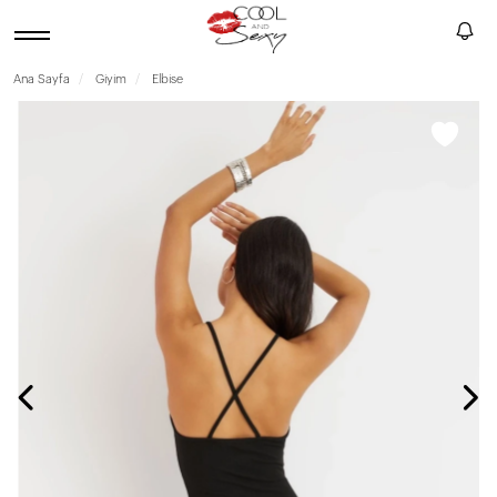
Ana Sayfa
Giyim
Elbise