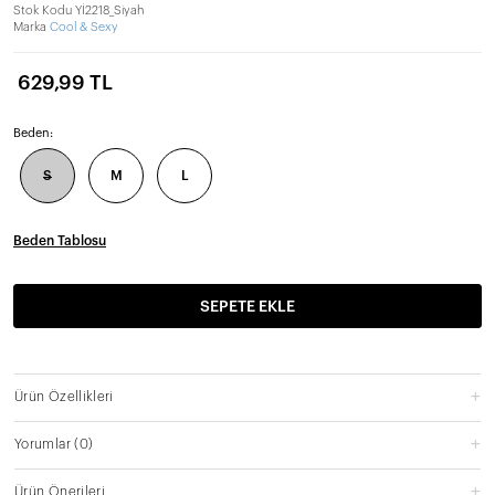
Stok Kodu
Yİ2218_Siyah
Marka
Cool & Sexy
629,99 TL
Beden:
S
M
L
Beden Tablosu
SEPETE EKLE
Ürün Özellikleri
Yorumlar
(0)
Ürün Önerileri