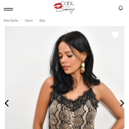
Ana Sayfa
Giyim
Bluz