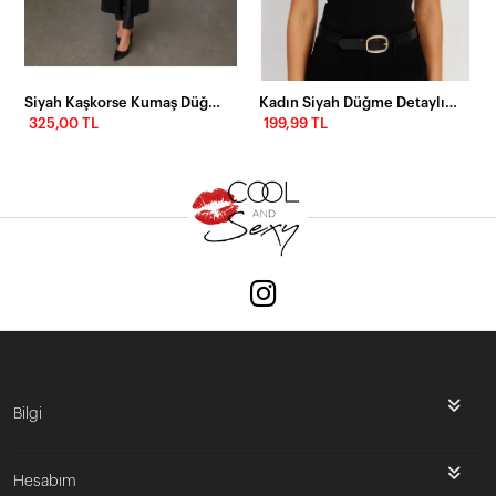
Siyah Kaşkorse Kumaş Düğme Detaylı Uzun Bluz / Elbise
Kadın Siyah Düğme Detaylı Asimetrik Kaşkorse Bluz EY2711
325,00 TL
199,99 TL
Bilgi
Hesabım