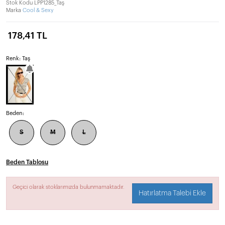
Stok Kodu
LPP1285_Taş
Marka
Cool & Sexy
178,41 TL
Renk: Taş
Beden:
S
M
L
Beden Tablosu
Geçici olarak stoklarımızda bulunmamaktadır.
Hatırlatma Talebi Ekle