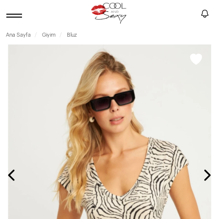
Ana Sayfa
Giyim
Bluz