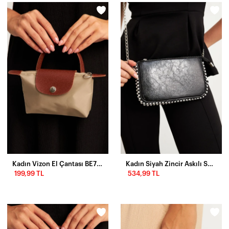
Kadın Vizon El Çantası BE701
Kadın Siyah Zincir Askılı Suni Deri Çanta FİR102
199,99 TL
534,99 TL