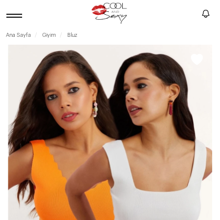
Ana Sayfa
Giyim
Bluz