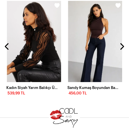
Kadın Siyah Yarım Balıkçı Üstü Tül Kaşkorse Bluz Yİ2401
Sandy Kumaş Boyundan Bağlamalı Bluz
539,99 TL
456,00 TL