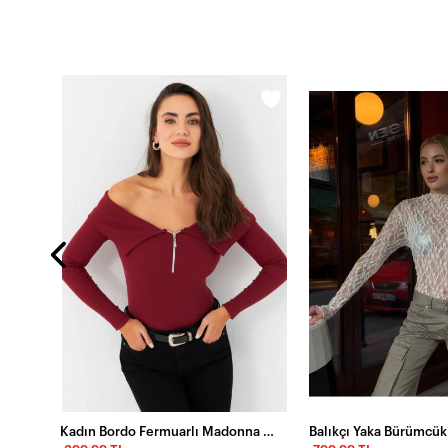
Kadın Lacivert Sırt Bağlamalı Crop Bluz EY2733
Kadın Bordo Fermuarlı Madonna Yaka Bluz EY2559