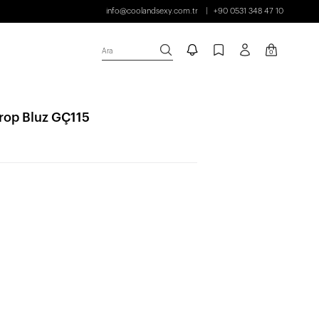
info@coolandsexy.com.tr
+90 0531 348 47 10
Ara
0
Crop Bluz GÇ115