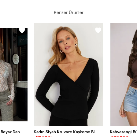
Benzer Ürünler
Balıkçı Yaka Bürümcük Beyaz Dantel Bluz
Kadın Siyah Kruvaze Kaşkorse Bluz EY2718