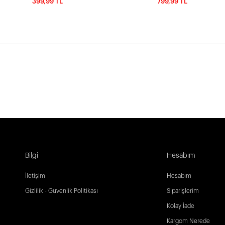
399,99 TL
799,99 TL
Bilgi
Hesabım
İletişim
Hesabım
Gizlilik - Güvenlik Politikası
Siparişlerim
Kolay İade
Kargom Nerede