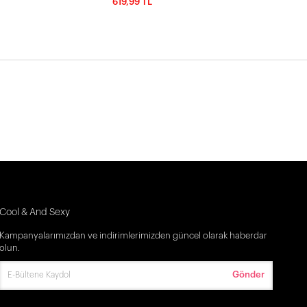
619,99 TL
Cool & And Sexy
Kampanyalarımızdan ve indirimlerimizden güncel olarak haberdar
olun.
Gönder