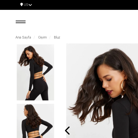
US
Ana Sayfa
Giyim
Bluz