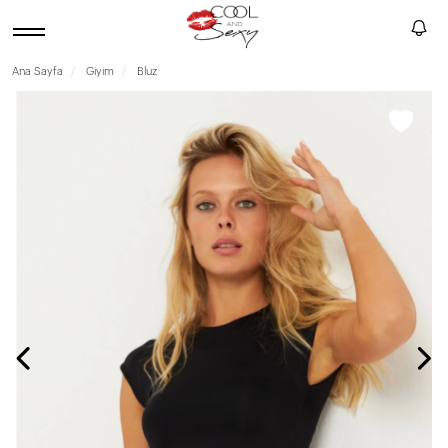
Ana Sayfa
Giyim
Bluz