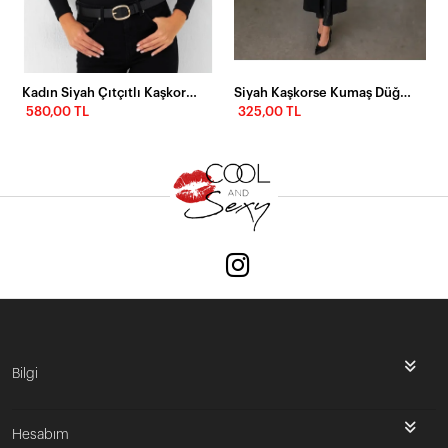
Kadın Siyah Çıtçıtlı Kaşkorse Bluz EY2983
Siyah Kaşkorse Kumaş Düğme Detaylı Uzun Bluz / Elbise
580,00 TL
325,00 TL
Bilgi
Hesabım