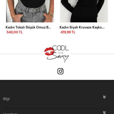
Kadın Tokalı Düşük Omuz Bluz
Kadın Siyah Kruvaze Kaşkorse Bluz EY2718
540,00 TL
419,99 TL
Bilgi