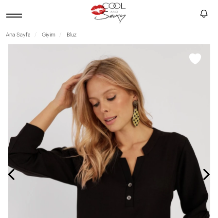
Ana Sayfa
Giyim
Bluz