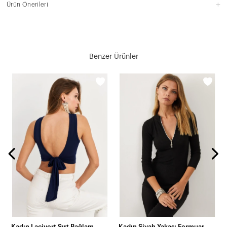
Ürün Önerileri
Benzer Ürünler
Kadın Lacivert Sırt Bağlamalı Crop Bluz EY2733
Kadın Siyah Yakası Fermuarlı Kaşkorse Bluz Yİ1953