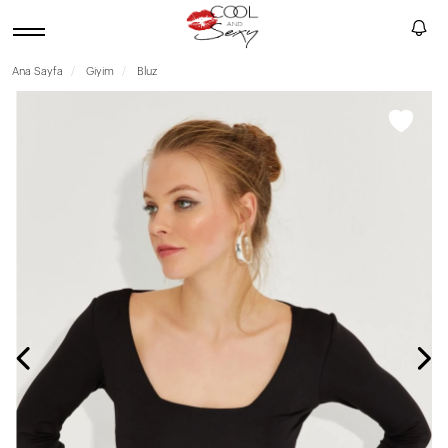
Ana Sayfa
Giyim
Bluz