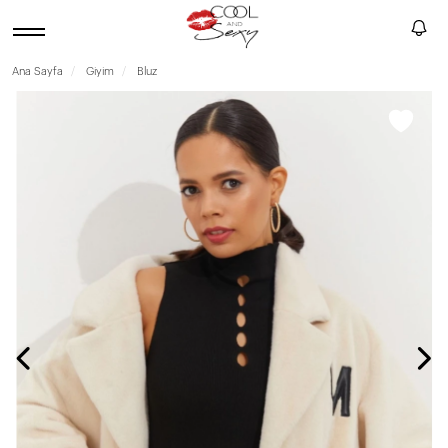
Ana Sayfa
Giyim
Bluz