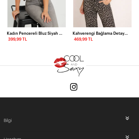
Kadın Pencereli Bluz Siyah EY2719
Kahverengi Bağlama Detaylı Esnek Kumaş Bluz – Vücuda Oturan Şık Tasarım
399,99 TL
469,99 TL
Bilgi