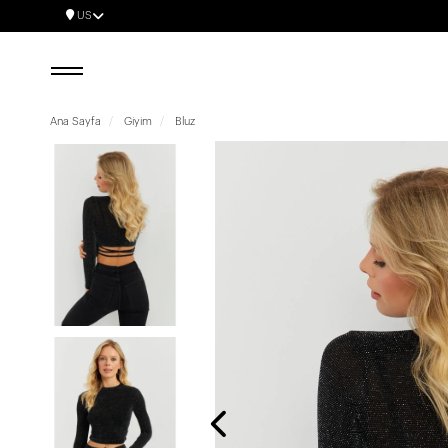
US
Ana Sayfa
Giyim
Bluz