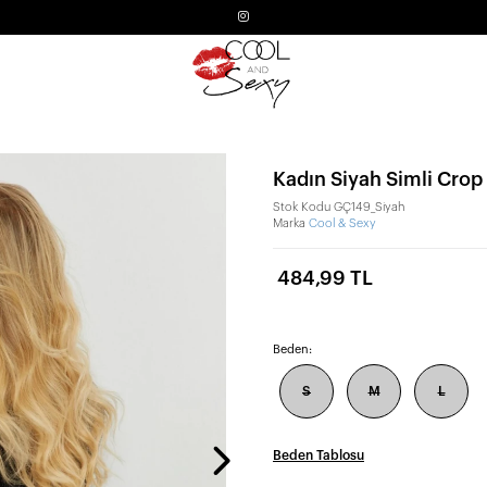
Kadın Siyah Simli Cro
Stok Kodu
GÇ149_Siyah
Marka
Cool & Sexy
484,99 TL
Beden:
S
M
L
Beden Tablosu