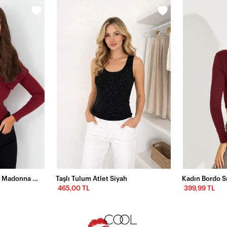
Kadın Bordo Fermuarlı Madonna Yaka Bluz EY2559
Taşlı Tulum Atlet Siyah
465,00 TL
399,99 TL