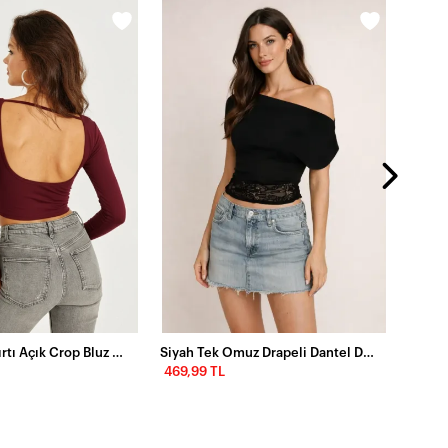
Kadın 
399,9
Kadın Bordo Sırtı Açık Crop Bluz CY430
Siyah Tek Omuz Drapeli Dantel Detaylı Kadın Bluz
469,99 TL