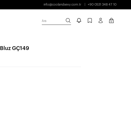
info@coolandsexy.com.tr
+90 0531 348 47 10
Ara
0
p Bluz GÇ149