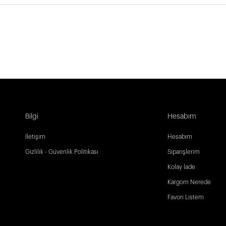
Bilgi
Hesabım
İletişim
Hesabım
Gizlilik - Güvenlik Politikası
Siparişlerim
Kolay İade
Kargom Nerede
Favori Listem