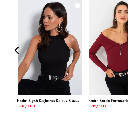
Kadın Bordo Sırtı V Balıkçı Bluz EY1106
Kadın Siyah Kaşkorse Kolsuz Bluz Yİ1566
490,99 TL
399,99 TL