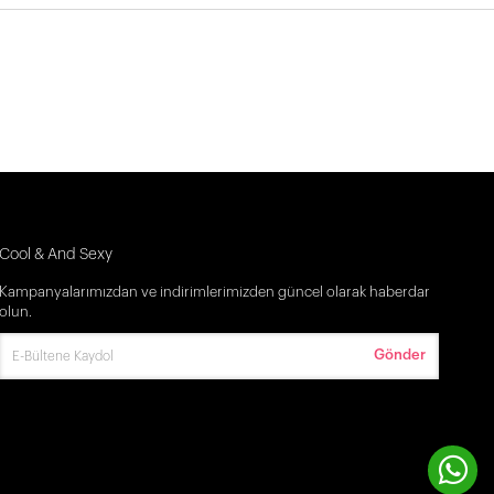
Cool & And Sexy
Kampanyalarımızdan ve indirimlerimizden güncel olarak haberdar
olun.
Gönder